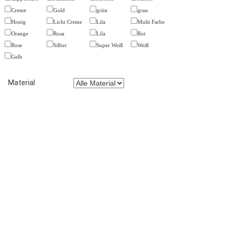
Creme
Gold
grün
grau
Honig
Licht Creme
Lila
Multi Farbe
Orange
Rosa
Lila
Rot
Rose
Silber
Super Weiß
Weiß
Gelb
Material