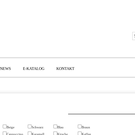
NEWS
E-KATALOG
KONTAKT
Beige
Schwarz
Blau
Braun
Cappuccino
Karamell
Kirsche
Kaffee